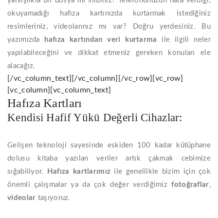
yanlışlıkla bir dosya mı sildiniz? Telefonunuzun hata verdiği,
okuyamadığı hafıza kartınızda kurtarmak istediğiniz
resimleriniz, videolarınız mı var? Doğru yerdesiniz. Bu
yazımızda
hafıza
kartından
veri
kurtarma
ile ilgili neler
yapılabileceğini ve dikkat etmeniz gereken konuları ele
alacağız.
[/vc_column_text][/vc_column][/vc_row][vc_row]
[vc_column][vc_column_text]
Hafıza Kartları
Kendisi Hafif Yükü Değerli Cihazlar:
Gelişen teknoloji sayesinde eskiden 100 kadar kütüphane
dolusu kitaba yazılan veriler artık çakmak cebimize
sığabiliyor.
Hafıza kartlarımız
ile genellikle bizim için çok
önemli çalışmalar ya da çok değer verdiğimiz
fotoğraflar
,
videolar
taşıyoruz.