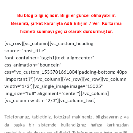
Bu blog bilgi içindir. Bilgiler güncel olmayabilir.
Besemti, şirket kararıyla Adli Bilişim / Veri Kurtarma
hizmeti sunmayı geçici olarak durdurmuştur.
[vc_row][vc_column][vc_custom_heading
source="post_title"
font_container="tag:h1|text_align:center"
css_animation="bounceIn"
css=".vc_custom_1533781661804{padding-bottom: 40px
!important;}"][/vc_column][/vc_row][vc_row][vc_column
width="1/3"][vc_single_image image="15025"
img_size="full" alignment="center"][/vc_column]
[vc_column width="2/3"][vc_column_text]
Telefonunuz, tabletiniz, fotoğraf makineniz, bilgisayarınız ya
da başka bir sistemde kullandığınız hafıza kartınızdan