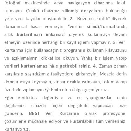
fotoğraf makinesinde veya navigasyon cihazında takılı
tutmayın. Çünkü cihazınız
silinmiş dosyalar
ın bulunduğu
yere yeni kayıtlar oluşturabilir. 2. “Bozuldu, kırıldı” diyerek
donanımsal hasar vermeyin, “
veriler silindi
/
formatlandı
,
artık
kurtarılması imkânsız
” diyerek kullanmaya devam
etmeyin, üzerinde herhangi bir kayıt işlemi yapmayın. 3.
Veri
kurtarma
için kullanacağınız
programın
kullanım kılavuzunu
ve açıklamalarını
dikkatlice okuyun
. Yanlış bir işlem yapıp
verileri kurtarılamaz hâle getirebilirsiniz
. 4. Zaman zaman
karşılaşıp şaşırdığımız faaliyetlere girişmeyin! Mesela derin
dondurucuya koymayın, zinhar ocakta ısıtmayın, totem yapıp
üzerinde zıplamayın 🙂 Emin olun dalga geçmiyoruz..
Eğer verileriniz değerliyse ve ne yaptığınızdan emin
değilseniz, cihazda hiçbir değişiklik yapmadan bize
gönderin.
BEST
Veri
Kurtarma
olarak profesyonel
çözümlerle müdahale ediyor ve kurtarılabilir tüm verilerinizi
kurtarıyoruz.