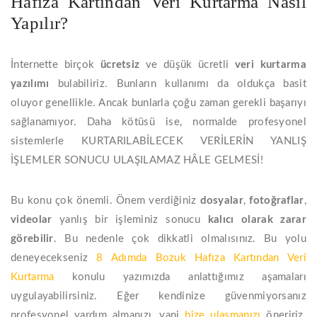
Hafıza Kartından Veri Kurtarma Nasıl
Yapılır?
İnternette birçok
ücretsiz
ve düşük ücretli
veri
kurtarma
yazılımı
bulabiliriz. Bunların kullanımı da oldukça basit
oluyor genellikle. Ancak bunlarla çoğu zaman gerekli başarıyı
sağlanamıyor. Daha kötüsü ise, normalde profesyonel
sistemlerle KURTARILABİLECEK VERİLERİN YANLIŞ
İŞLEMLER SONUCU ULAŞILAMAZ HÂLE GELMESİ!
Bu konu çok önemli. Önem verdiğiniz
dosyalar
,
fotoğraflar
,
videolar
yanlış bir işleminiz sonucu
kalıcı olarak zarar
görebilir
. Bu nedenle çok dikkatli olmalısınız. Bu yolu
deneyecekseniz
8 Adımda Bozuk Hafıza Kartından Veri
Kurtarma
konulu yazımızda anlattığımız aşamaları
uygulayabilirsiniz. Eğer kendinize güvenmiyorsanız
profesyonel yardım almanızı, yani
bize ulaşmanızı
öneririz.