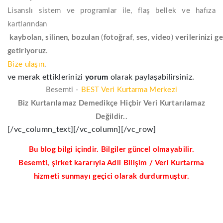
Lisanslı sistem ve programlar ile, flaş bellek ve hafıza
kartlarından
kaybolan
,
silinen
,
bozulan
(
fotoğraf
,
ses
,
video
)
verilerinizi
ge
getiriyoruz
.
Bize ulaşın
.
ve merak ettiklerinizi
yorum
olarak paylaşabilirsiniz.
Besemti -
BEST Veri Kurtarma Merkezi
Biz Kurtarılamaz Demedikçe Hiçbir Veri Kurtarılamaz
Değildir..
[/vc_column_text][/vc_column][/vc_row]
Bu blog bilgi içindir. Bilgiler güncel olmayabilir.
Besemti, şirket kararıyla Adli Bilişim / Veri Kurtarma
hizmeti sunmayı geçici olarak durdurmuştur.