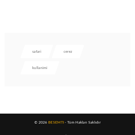
safari
cerez
kullanimi
© 2026
BESEMTI
- Tüm Hakları Saklıdır