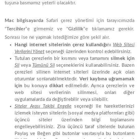
tuşuna basmamız yeterli olacaktır.
Mac bilgisayarda
Safari çerez yönetimi için tarayıcımızda
"
Tercihler
"e girmemiz ve "
Gizlilik
"e tıklamamız gerekir.
Sonrası ise ne yapmak istediğimize göre şekil alır.
Hangi internet sitelerinin çerez kullandığı
nı
Web Sitesi
Verilerini Yönet
seçeneği üzerinden kontrol edebilirsiniz.
Tutulan çerezlerin bir kısmını veya tamamını
silmek için
Sil
veya
Tümünü Sil
seçeneklerini kullanabilirsiniz. Bazen
çerezleri silinen internet siteleri üzerinde açık olan
oturumlar sonlanabilmektedir.
Veri kaybına uğramamak
için
bu konuya
dikkat
edilmelidir. Ayrıca çerezlerin ve
web sitesi verilerinin silinmesi, onları diğer
uygulamalarda da değiştirebilir veya silebilir.
Siteler Arası Takibi Engelle
seçeneği ile hareketlerinizi
izlemek isteyen sitelerin (sosyal medya platformları gibi)
üçüncü siteler üzerinden bilgi toplamasını
engelleyebilirsiniz. Zira üçüncü taraf sitelerde bulunan
Paylaş ve Beğen gibi butonlar vasıtasıyla bu butonların