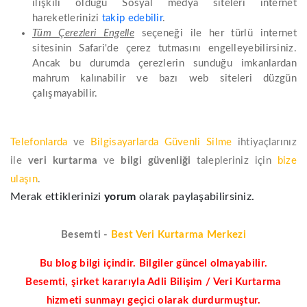
ilişkili olduğu Sosyal medya siteleri internet
hareketlerinizi
takip edebilir
.
Tüm Çerezleri Engelle
seçeneği ile her türlü internet
sitesinin Safari'de çerez tutmasını engelleyebilirsiniz.
Ancak bu durumda çerezlerin sunduğu imkanlardan
mahrum kalınabilir ve bazı web siteleri düzgün
çalışmayabilir.
Telefonlarda
ve
Bilgisayarlarda Güvenli Silme
ihtiyaçlarınız
ile
veri kurtarma
ve
bilgi güvenliği
talepleriniz için
bize
ulaşın
.
Merak ettiklerinizi
yorum
olarak paylaşabilirsiniz.
Besemti -
Best Veri Kurtarma Merkezi
Bu blog bilgi içindir. Bilgiler güncel olmayabilir.
Besemti, şirket kararıyla Adli Bilişim / Veri Kurtarma
hizmeti sunmayı geçici olarak durdurmuştur.