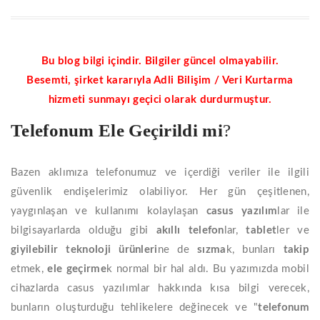
Bu blog bilgi içindir. Bilgiler güncel olmayabilir.
Besemti, şirket kararıyla Adli Bilişim / Veri Kurtarma
hizmeti sunmayı geçici olarak durdurmuştur.
Telefonum Ele Geçirildi
mi
?
Bazen aklımıza telefonumuz ve içerdiği veriler ile ilgili
güvenlik endişelerimiz olabiliyor. Her gün çeşitlenen,
yaygınlaşan ve kullanımı kolaylaşan
casus yazılım
lar ile
bilgisayarlarda olduğu gibi
akıllı
telefon
lar,
tablet
ler ve
giyilebilir teknoloji ürünleri
ne de
sızma
k, bunları
takip
etmek,
ele geçirme
k normal bir hal aldı. Bu yazımızda mobil
cihazlarda casus yazılımlar hakkında kısa bilgi verecek,
bunların oluşturduğu tehlikelere değinecek ve "
telefonum