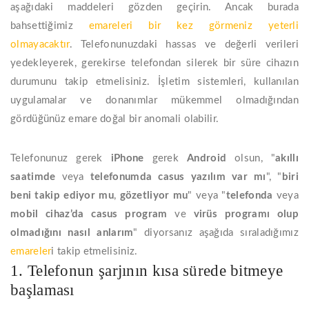
aşağıdaki maddeleri gözden geçirin. Ancak burada
bahsettiğimiz
emareleri bir kez görmeniz yeterli
olmayacaktır
. Telefonunuzdaki hassas ve değerli verileri
yedekleyerek, gerekirse telefondan silerek bir süre cihazın
durumunu takip etmelisiniz. İşletim sistemleri, kullanılan
uygulamalar ve donanımlar mükemmel olmadığından
gördüğünüz emare doğal bir anomali olabilir.
Telefonunuz gerek
iPhone
gerek
Android
olsun, "
akıllı
saatimde
veya
telefonumda
casus yazılım
var mı
", "
biri
beni
takip
ediyor
mu
,
gözetliyor
mu
" veya "
telefonda
veya
mobil cihaz’da
casus
program
ve
virüs
programı
olup
olmadığını
nasıl
anlarım
" diyorsanız aşağıda sıraladığımız
emareler
i takip etmelisiniz.
1. Telefonun şarjının kısa sürede bitmeye
başlaması