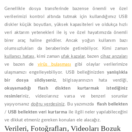
Genellikle dosya transferinde bazense önemli ve özel
verilerimizi kontrol altında tutmak için kullandığımız USB
diskler küçük boyutları, yüksek kapasiteleri ve oldukça hızlı
veri aktarım yetenekleri ile iş ve özel hayatımızda önemli
birer araç haline geldiler. Ancak yoğun kullanım bazı
olumsuzlukları da beraberinde getirebiliyor. Kimi zaman
kullanıcı hatası
, kimi zaman
ufak kazalar
, bazen
cihaz arızaları
ve bazen de
virüs bulaşması
gibi olaylar verilerimize
ulaşmamızı engelleyebiliyor. USB belleğinizden
yanlışlıkla
bir dosya sildiyseniz
, bilgisayarınızın hata verdiği,
okuyamadığı flash diskten kurtarmak istediğiniz
resimler
iniz, videolarınız varsa ve benzeri sorunlar
yaşıyorsanız
doğru yerdesiniz
. Bu yazımızda
flash bellekten
/
USB bellekten
veri kurtarma
ile ilgili neler yapılabileceğini
ve dikkat etmeniz gereken konuları ele alacağız.
Verileri, Fotoğrafları, Videoları Bozuk