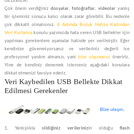
GELEBİLİR!
Çok önem verdiğiniz
dosyalar
,
fotoğraflar
,
videolar
yanlış
bir işleminiz sonucu kalıcı olarak zarar görebilir. Bu nedenle
çok dikkatli olmalısınız.
8 Adımda Bozuk Hafıza Kartından
Veri Kurtarma
konulu yazımızda hata veren USB bellekler için
yapılması gerekenlere aşamalar halinde yer verilmiştir. Eğer
kendinize güvenmiyorsanız ve verileriniz değerli ise
profesyonel yardım almanızı, yani
bize ulaşmanızı
öneririz.
Yine de kendiniz denemek isterseniz aşağıdaki konulara
dikkat etmenizi tavsiye ederiz.
Veri Kaybedilen USB Bellekte Dikkat
Edilmesi Gerekenler
Bize ulaşın
.
1. Yanlışlıkla
sildiğiniz verileriniz
in olduğu
flash