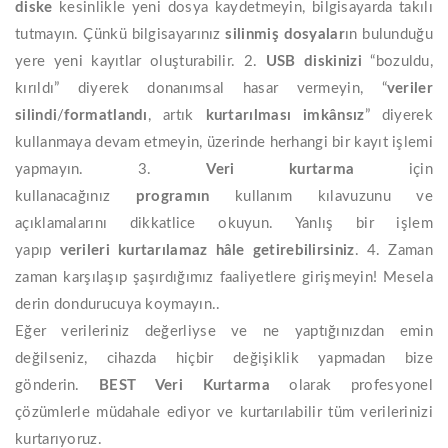
diske
kesinlikle yeni dosya kaydetmeyin, bilgisayarda takılı
tutmayın. Çünkü bilgisayarınız
silinmiş dosyalar
ın bulunduğu
yere yeni kayıtlar oluşturabilir. 2.
USB diskinizi
“bozuldu,
kırıldı” diyerek donanımsal hasar vermeyin, “
veriler
silindi
/
formatlandı
, artık
kurtarılması imkânsız
” diyerek
kullanmaya devam etmeyin, üzerinde herhangi bir kayıt işlemi
yapmayın. 3.
Veri kurtarma
için
kullanacağınız
programın
kullanım kılavuzunu ve
açıklamalarını dikkatlice okuyun. Yanlış bir işlem
yapıp
verileri kurtarılamaz hâle getirebilirsiniz
. 4. Zaman
zaman karşılaşıp şaşırdığımız faaliyetlere girişmeyin! Mesela
derin dondurucuya koymayın..
Eğer verileriniz değerliyse ve ne yaptığınızdan emin
değilseniz, cihazda hiçbir değişiklik yapmadan bize
gönderin.
BEST
Veri
Kurtarma
olarak profesyonel
çözümlerle müdahale ediyor ve kurtarılabilir tüm verilerinizi
kurtarıyoruz.