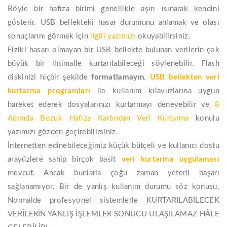
Böyle bir hafıza birimi genellikle aşırı ısınarak kendini
gösterir. USB bellekteki hasar durumunu anlamak ve olası
sonuçlarını görmek için
ilgili yazımızı
okuyabilirsiniz.
Fiziki hasarı olmayan bir USB bellekte bulunan verilerin çok
büyük bir ihtimalle kurtarılabileceği söylenebilir. Flash
diskinizi hiçbir şekilde
formatlamayın
.
USB bellekten veri
kurtarma programları
ile kullanım kılavuzlarına uygun
hareket ederek dosyalarınızı kurtarmayı deneyebilir ve
8
Adımda Bozuk Hafıza Kartından Veri Kurtarma
konulu
yazımızı gözden geçirebilirsiniz.
İnternetten edinebileceğimiz küçük bütçeli ve kullanıcı dostu
arayüzlere sahip birçok basit
veri
kurtarma
uygulaması
mevcut. Ancak bunlarla çoğu zaman yeterli başarı
sağlanamıyor. Bir de yanlış kullanım durumu söz konusu.
Normalde profesyonel sistemlerle KURTARILABİLECEK
VERİLERİN YANLIŞ İŞLEMLER SONUCU ULAŞILAMAZ HÂLE