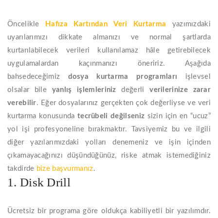
Öncelikle
Hafıza
Kartından
Veri
Kurtarma
yazımızdaki
uyarılarımızı dikkate almanızı ve normal şartlarda
kurtarılabilecek verileri kullanılamaz hâle getirebilecek
uygulamalardan kaçınmanızı öneririz. Aşağıda
bahsedeceğimiz
dosya kurtarma programları
işlevsel
olsalar bile
yanlış işlemleriniz
değerli
verilerinize zarar
verebilir
. Eğer dosyalarınız gerçekten çok değerliyse ve veri
kurtarma konusunda
tecrübeli değilseniz
sizin için en “ucuz”
yol işi profesyoneline bırakmaktır. Tavsiyemiz bu ve ilgili
diğer yazılarımızdaki yolları denemeniz ve işin içinden
çıkamayacağınızı düşündüğünüz, riske atmak istemediğiniz
takdirde
bize başvurmanız
.
1. Disk Drill
Ücretsiz bir programa göre oldukça kabiliyetli bir yazılımdır.