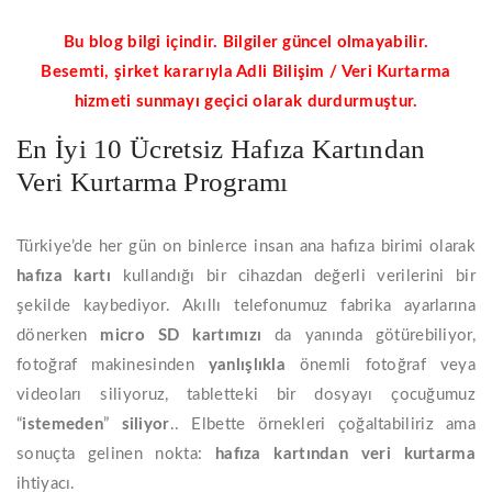
Bu blog bilgi içindir. Bilgiler güncel olmayabilir.
Besemti, şirket kararıyla Adli Bilişim / Veri Kurtarma
hizmeti sunmayı geçici olarak durdurmuştur.
En İyi 10 Ücretsiz Hafıza Kartından
Veri Kurtarma Programı
Türkiye’de her gün on binlerce insan ana hafıza birimi olarak
hafıza
kartı
kullandığı bir cihazdan değerli verilerini bir
şekilde kaybediyor. Akıllı telefonumuz fabrika ayarlarına
dönerken
micro
SD
kartımızı
da yanında götürebiliyor,
fotoğraf makinesinden
yanlışlıkla
önemli fotoğraf veya
videoları siliyoruz, tabletteki bir dosyayı çocuğumuz
“
istemeden
”
siliyor
.. Elbette örnekleri çoğaltabiliriz ama
sonuçta gelinen nokta:
hafıza
kartından
veri
kurtarma
ihtiyacı.