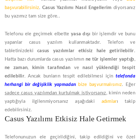
başvurabilirsiniz
.
Casus Yazılımı
Nasıl
Engellerim
diyorsanız
bu yazımız tam size göre..
Telefonu ele geçirmek elbette
yasa dışı
bir işlemdir ve bunu
yapanlar casus yazılım kullanmaktadır. Telefon ve
tabletinizdeki
casus yazılımlar
etkisiz hale getirilebilir
.
Hatta bazı durumlarda casus yazılımın
ne tür işlemler yaptığı
,
ne zaman
,
kimin tarafından
ve
nasıl
yüklendiği
tespit
edilebilir
. Ancak bunların tespit edilebilmesi için
telefonda
herhangi bir değişiklik yapmadan
bize başvurmalısınız
. Eğer
sadece casus yazılımdan kurtulmak istiyorsanız
, kimin neden
yaptığıyla ilgilenmiyorsanız aşağıdaki
adımlar
ı takip
edebilirsiniz.
Casus Yazılımı Etkisiz Hale Getirmek
Telefonunuzun ele geçirildiğini, takip edildiğini ve özel