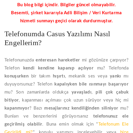
Bu blog bilgi içindir. Bilgiler güncel olmayabilir.
Besemti, şirket kararıyla Adli Bilişim / Veri Kurtarma
hizmeti sunmayı geçici olarak durdurmuştur.
Telefonumda Casus Yazılımı Nasıl
Engellerim?
Telefonunuzda
enteresan hareketler
mi gözünüze çarpıyor?
Telefon
kendi kendine kapanıp açılıyor
mu? Telefonda
konuşurken
bir takım
hışırtı
, mekanik ses veya
yankı
mı
duyuyorsunuz? Telefon
kapalıyken bile ısınmayı başarıyor
mu? Son zamanlarda oldukça
yavaşladı
,
pili çok çabuk
bitiyor
, kapanması açılması çok uzun sürüyor veya hiç mi
kapanmıyor
? Bazı
mesajlarınız kendiliğinden siliniyor
mu?
Bunları ve benzerlerini görüyorsanız
telefonunuz ele
geçirilmiş olabilir
. Buna emin olmak için "
Telefonum Ele
Geçirildi mi?
" konulu yazımızı inceleyebilir veya
bize